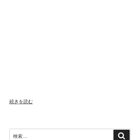
“中
続きを読む
古
戸
建
倉
検
検
敷
索
索: