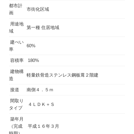
都市計
市街化区域
画
用途地
第一種 住居地域
域
建ぺい
60%
率
容積率
180%
建物構
軽量鉄骨造ステンレス鋼板葺２階建
造
接道
南側４．５ｍ
間取り
４ＬＤＫ＋Ｓ
タイプ
築年月
（完成
平成１６年３月
時期）