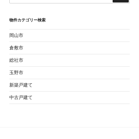
市
玉
物件カテゴリー検索
島
阿
岡山市
賀
崎
倉敷市
１
９
総社市
８
玉野市
０
万
新築戸建て
円”
の
中古戸建て