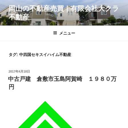
コ
岡山の不動産売買｜有限会社大クラ
ン
不動産
テ
ン
ツ
メニュー
へ
ス
キ
タグ:
中四国セキスイハイム不動産
ッ
プ
投
2017年4月18日
稿
中古戸建 倉敷市玉島阿賀崎 １９８０万
日:
円