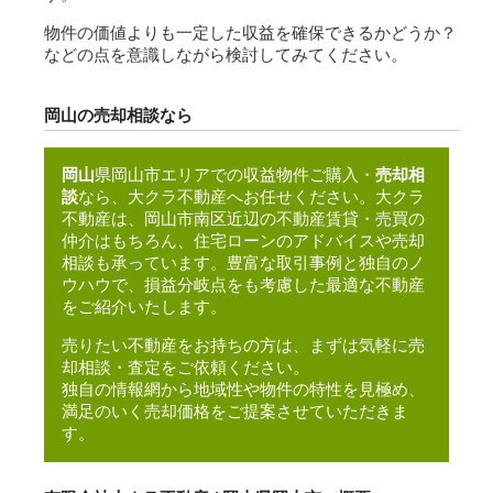
物件の価値よりも一定した収益を確保できるかどうか？
などの点を意識しながら検討してみてください。
岡山の売却相談なら
岡山
県岡山市エリアでの収益物件ご購入・
売却相
談
なら、大クラ不動産へお任せください。大クラ
不動産は、岡山市南区近辺の不動産賃貸・売買の
仲介はもちろん、住宅
ローン
のアドバイスや売却
相談も承っています。豊富な取引事例と独自のノ
ウハウで、損益分岐点をも考慮した最適な不動産
をご紹介いたします。
売りたい不動産をお持ちの方は、まずは気軽に売
却相談・
査定
をご依頼ください。
独自の情報網から地域性や物件の特性を見極め、
満足のいく売却価格をご提案させていただきま
す。