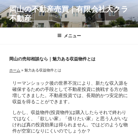
コ
岡山の不動産売買｜有限会社大クラ
ン
不動産
テ
ン
ツ
メニュー
へ
ス
キ
岡山の売却相談なら｜魅力ある収益物件とは
ッ
プ
ホーム
»
魅力ある収益物件とは
リーマンショック後の世界不況により、新たな収入源を
確保するための手段として不動産投資に挑戦する方が急
増してきました。不動産投資では、長期的かつ安定的に
収益を得ることができます。
しかし、
収益物件
(投資物件)は購入したらそれで終わり
ではなく、「欲しい
家
」「借りたい家」と思う人がいな
ければ真の投資効果は得られません。ではどのような物
件が空室になりにくいのでしょうか？