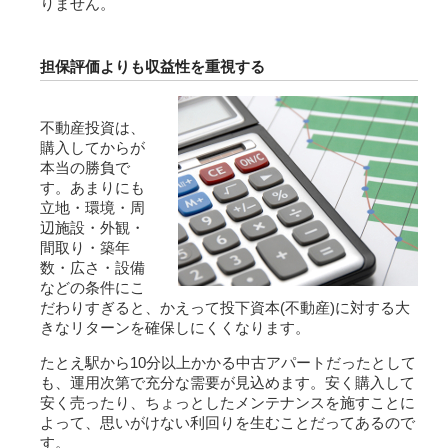
りません。
担保評価よりも収益性を重視する
不動産投資は、
購入してからが
本当の勝負で
す。あまりにも
立地・環境・周
辺施設・外観・
間取り・築年
数・広さ・設備
などの条件にこ
だわりすぎると、かえって投下資本(不動産)に対する大
きなリターンを確保しにくくなります。
たとえ駅から10分以上かかる中古
アパート
だったとして
も、運用次第で充分な需要が見込めます。安く購入して
安く売ったり、ちょっとしたメンテナンスを施すことに
よって、思いがけない利回りを生むことだってあるので
す。