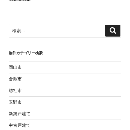
古
戸
建
倉
検
検
敷
索
索:
市
藤
物件カテゴリー検索
戸
町
岡山市
天
城
倉敷市
１
９
総社市
９
玉野市
８
万
新築戸建て
円”
の
中古戸建て