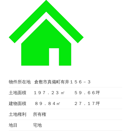
前
１
８
９
０
万
円”
の
物件所在地
倉敷市真備町有井１５６－３
土地面積
１９７．２３ ㎡ ５９．６６坪
建物面積
８９．８４㎡ ２７．１７坪
土地権利
所有権
地目
宅地