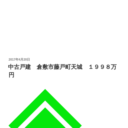
投
2017年4月20日
稿
中古戸建 倉敷市藤戸町天城 １９９８万
日:
円