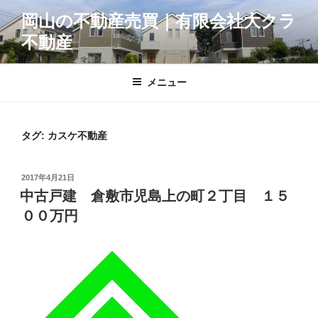
コ
岡山の不動産売買｜有限会社大クラ
ン
不動産
テ
ン
ツ
メニュー
へ
ス
キ
タグ:
カスケ不動産
ッ
プ
投
2017年4月21日
稿
中古戸建 倉敷市児島上の町２丁目 １５
日:
００万円