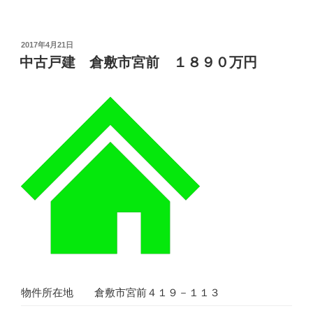
古
戸
建
投
2017年4月21日
稿
倉
中古戸建 倉敷市宮前 １８９０万円
日:
敷
市
玉
島
八
島
１
８
０
０
万
円”
の
物件所在地
倉敷市宮前４１９－１１３