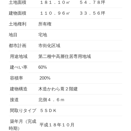
土地面積
１８１．１０㎡ ５４．７８坪
建物面積
１１０．９６㎡ ３３．５６坪
土地権利
所有権
地目
宅地
都市計画
市街化区域
用途地域
第二種中高層住居専用地域
建ぺい率
60%
容積率
200%
建物構造
木造かわら葺２階建
接道
北側４．６ｍ
間取りタイプ
５ＳＤＫ
築年月（完成
平成１８年１０月
時期）