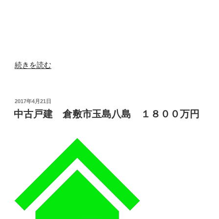
“中
続きを読む
古
戸
建
投
2017年4月21日
稿
倉
中古戸建 倉敷市玉島八島 １８００万円
日:
敷
市
児
島
上
の
町
２
丁