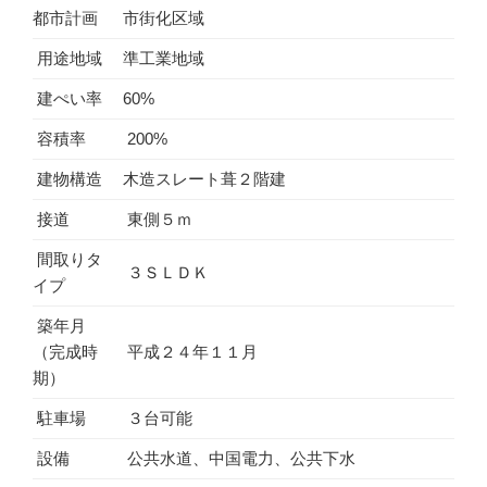
都市計画
市街化区域
用途地域
準工業地域
建ぺい率
60%
容積率
200%
建物構造
木造スレート葺２階建
接道
東側５ｍ
間取りタ
３ＳＬＤＫ
イプ
築年月
（完成時
平成２４年１１月
期）
駐車場
３台可能
設備
公共水道、中国電力、公共下水