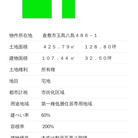
目
１
５
０
物件所在地
倉敷市玉島八島４８６－１
０
万
土地面積
４２５．７９㎡ １２８．８０坪
円”
の
建物面積
１０７．４４ ㎡ ３２．５０坪
土地権利
所有権
地目
宅地
都市計画
市街化区域
用途地域
第一種低層住居専用地域
建ぺい率
60%
容積率
200%
建物構造
木造ゆ釉薬瓦葺２階建