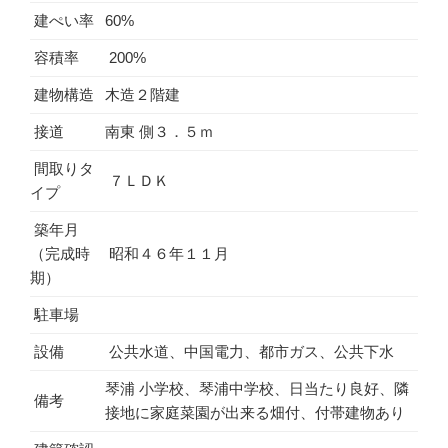
建ぺい率
60%
容積率
200%
建物構造
木造２階建
接道
南東 側３．５ｍ
間取りタ
７ＬＤＫ
イプ
築年月
（完成時
昭和４６年１１月
期）
駐車場
設備
公共水道、中国電力、都市ガス、公共下水
琴浦 小学校、琴浦中学校、日当たり良好、隣
備考
接地に家庭菜園が出来る畑付、付帯建物あり