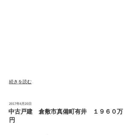
“中
続きを読む
古
戸
建
投
2017年4月20日
稿
倉
中古戸建 倉敷市真備町有井 １９６０万
日:
敷
円
市
宮