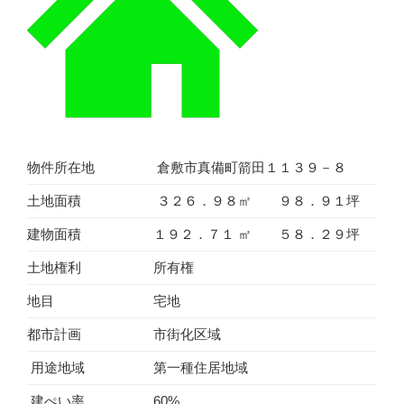
物件所在地
倉敷市真備町箭田１１３９－８
土地面積
３２６．９８㎡ ９８．９１坪
建物面積
１９２．７１ ㎡ ５８．２９坪
土地権利
所有権
地目
宅地
都市計画
市街化区域
用途地域
第一種住居地域
建ぺい率
60%