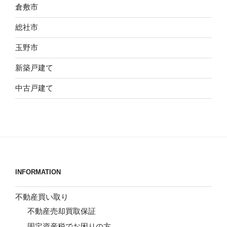
倉敷市
１
５
総社市
８
玉野市
０
万
新築戸建て
円”
の
中古戸建て
INFORMATION
不動産買い取り
不動産売却買取保証
固定資産税でお困りの方