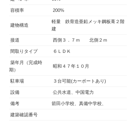
容積率
200%
軽量 鉄骨造亜鉛メッキ鋼板葺２階
建物構造
建
接道
西側３．７ｍ 北側２ｍ
間取りタイプ
６ＬＤＫ
築年月（完成時
昭和４７年１０月
期）
駐車場
３台可能(カーポートあり)
設備
公共水道、中国電力
備考
箭田小学校、真備中学校、
建築確認番号