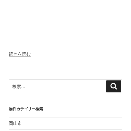
“中
続きを読む
古
住
宅
倉
検
検
敷
索
索:
市
真
物件カテゴリー検索
備
町
岡山市
箭
田