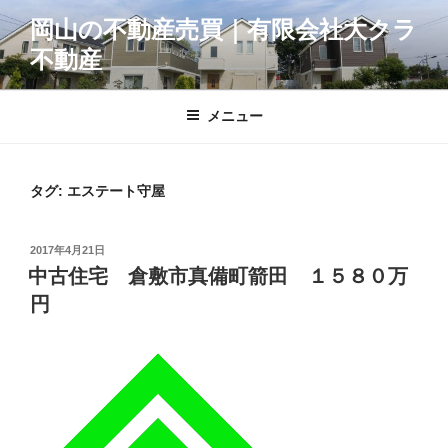
コ
岡山の不動産売買｜有限会社大クラ
ン
不動産
テ
ン
ツ
メニュー
へ
ス
キ
タグ:
エステート守屋
ッ
プ
投
2017年4月21日
稿
中古住宅 倉敷市真備町箭田 １５８０万
日:
円