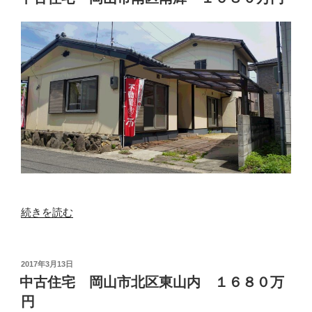
日:
山
市
東
区
瀬
戸
町
万
富
１
４
８
“中
０
続きを読む
古
万
住
円”
宅
の
投
2017年3月13日
稿
岡
中古住宅 岡山市北区東山内 １６８０万
日:
山
円
市