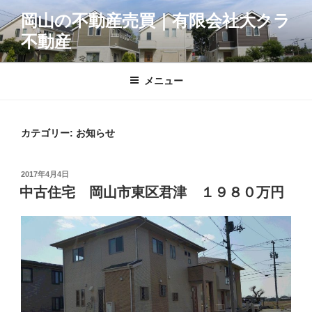
コ
岡山の不動産売買｜有限会社大クラ
ン
不動産
テ
ン
ツ
メニュー
へ
ス
キ
カテゴリー:
お知らせ
ッ
プ
投
2017年4月4日
稿
中古住宅 岡山市東区君津 １９８０万円
日: