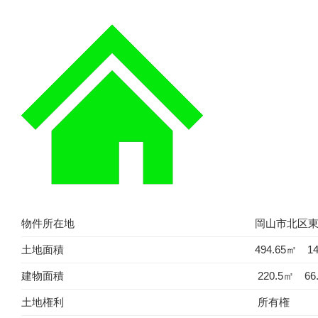
南
区
南
輝
１
６
８
０
万
円”
の
物件所在地
岡山市北区東山
土地面積
494.65㎡ 14
建物面積
220.5㎡ 66
土地権利
所有権