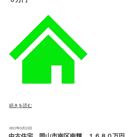
市
北
区
御
津
金
川
１
７
５
０
万
円”
の
“中
続きを読む
古
住
宅
投
2017年3月13日
稿
岡
中古住宅 岡山市南区南輝 １６８０万円