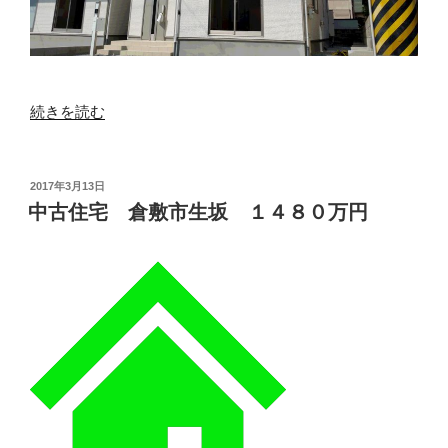
2380
万
円”
の
“新
続きを読む
築
建
売
投
2017年3月13日
稿
岡
中古住宅 倉敷市生坂 １４８０万円
日:
山
市
中
区
福
泊
２
号
棟
１