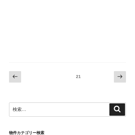
投
前
次
固定ページ
21
の
の
稿
ペ
ペ
の
ー
ー
ペ
ジ
ジ
検
検
ー
索
索:
ジ
送
物件カテゴリー検索
り