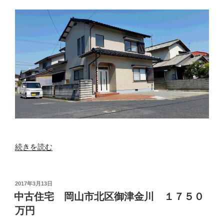
宅
の
玉
野
市
東
紅
陽
台
Ｂ
約
１
６
０
“中
続きを読む
０
古
万
住
円”
宅
投
2017年3月13日
の
稿
岡
中古住宅 岡山市北区御津金川 １７５０
日:
山
万円
市