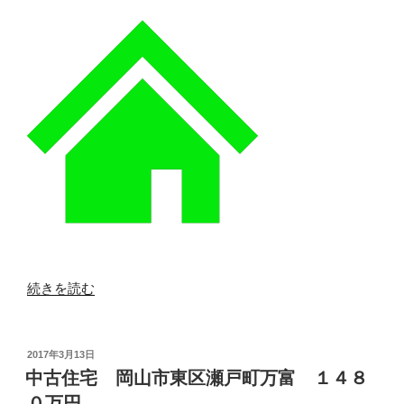
南
区
西
高
崎
１
５
９
８
万
円”
の
“中
続きを読む
古
住
宅
投
2017年3月13日
稿
岡
中古住宅 岡山市東区瀬戸町万富 １４８
日:
山
０万円