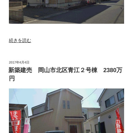
“中
続きを読む
古
住
宅
投
2017年4月4日
稿
岡
新築建売 岡山市北区青江２号棟 2380万
日:
山
円
市
東
区
君
津
１
９
８