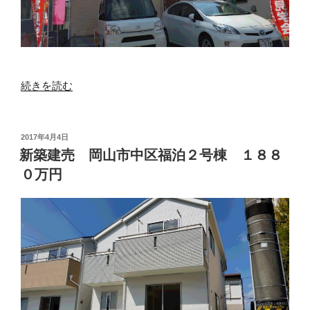
０
万
円”
の
“新
続きを読む
築
建
売
投
2017年4月4日
稿
岡
新築建売 岡山市中区福泊２号棟 １８８
日:
山
０万円
市
北
区
青
江
２
号
棟