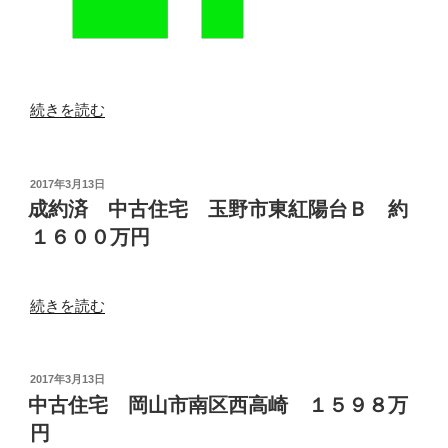
８
８
０
万
“中
続きを読む
円 ”
古
の
住
宅
投
2017年3月13日
稿
倉
成約済 中古住宅 玉野市東紅陽台Ｂ 約
日:
敷
１６００万円
市
生
坂
“成
続きを読む
１
約
４
済
８
中
投
2017年3月13日
０
稿
古
中古住宅 岡山市南区西高崎 １５９８万
日:
万
住
円
円”