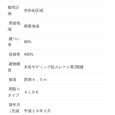
都市計
市街化区域
画
用途地
商業地域
域
建ぺい
80%
率
容積率
400%
建物構
木造サディング貼スレート葺2階建
造
接道
西側４．５ｍ
間取り
４ＬＤＫ
タイプ
築年月
（完成
平成２９年３月