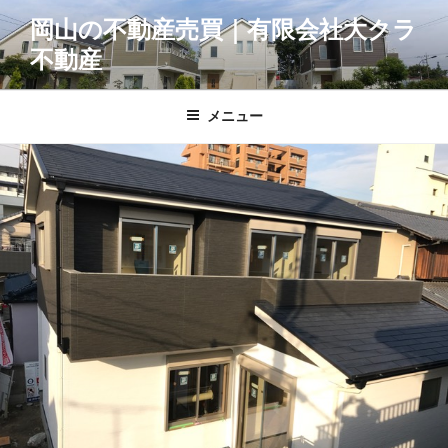
コ
岡山の不動産売買｜有限会社大クラ
ン
不動産
テ
ン
ツ
メニュー
へ
ス
キ
ッ
プ