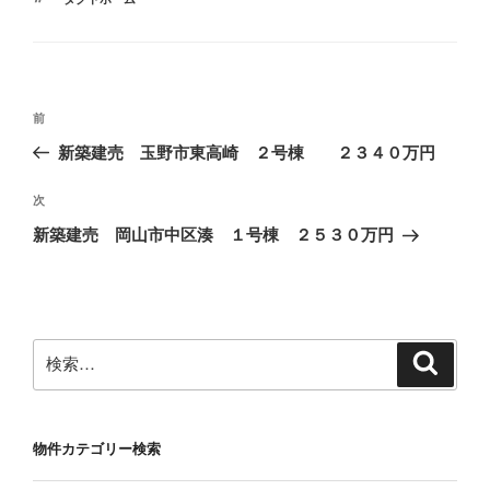
ゴ
グ
リ
ー
投
前
前
稿
の
新築建売 玉野市東高崎 ２号棟 ２３４０万円
ナ
投
ビ
稿
次
次
ゲ
の
新築建売 岡山市中区湊 １号棟 ２５３０万円
投
ー
稿
シ
ョ
ン
検
検
索
索:
物件カテゴリー検索