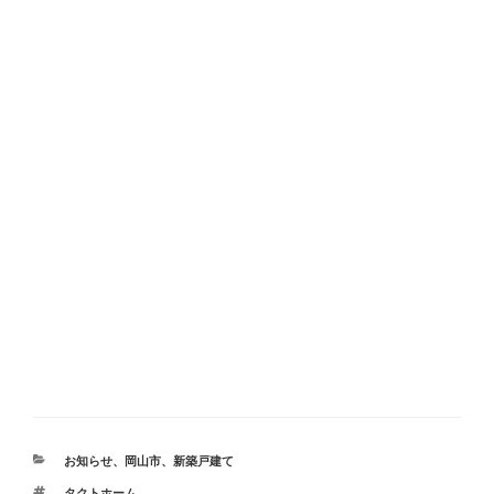
カ
お知らせ
、
岡山市
、
新築戸建て
テ
タ
タクトホーム