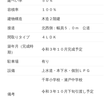
建ぺい率
５０％
容積率
１００％
建物構造
木造２階建
接道
北西側：幅員５．０ｍ 公道
間取りタイプ
４ＬＤＫ
築年月（完成時
令和３年１０月完成予定
期）
駐車場
有り
設備
上水道・本下水・個別ＬＰＧ
千草小学校・瀬戸中学校
令和３年１０月下旬引渡し予定
備考