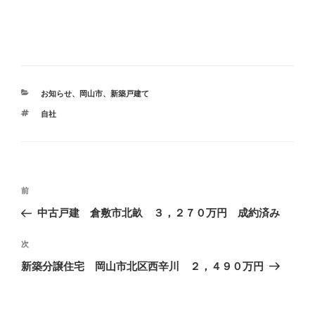
カ
お知らせ
、
岡山市
、
新築戸建て
テ
タ
自社
ゴ
グ
リ
ー
投
前
前
稿
の
中古戸建 倉敷市北畝 ３，２７０万円 成約済み
ナ
投
ビ
稿
次
次
ゲ
の
新築分譲住宅 岡山市北区西辛川 ２，４９０万円
投
ー
稿
シ