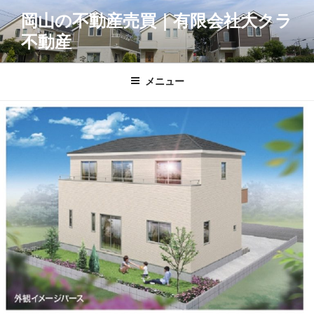
コ
岡山の不動産売買｜有限会社大クラ
ン
不動産
テ
ン
ツ
メニュー
へ
ス
キ
ッ
プ