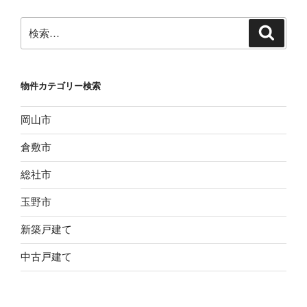
ョ
ン
検
検
索
索:
物件カテゴリー検索
岡山市
倉敷市
総社市
玉野市
新築戸建て
中古戸建て