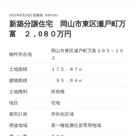
投
2021年8月24日
投稿者:
KIRYUU
稿
新築分譲住宅 岡山市東区瀬戸町万
日:
富 ２，0８０万円
岡山市東区瀬戸町万富３９５－１０
物件所在地
２
土地面積
１７５．８７㎡
建物面積
９５．６４㎡
土地権利
所有権
地目
宅地
都市計画
市街化区域
用途地域
第一種低層住居専用地域