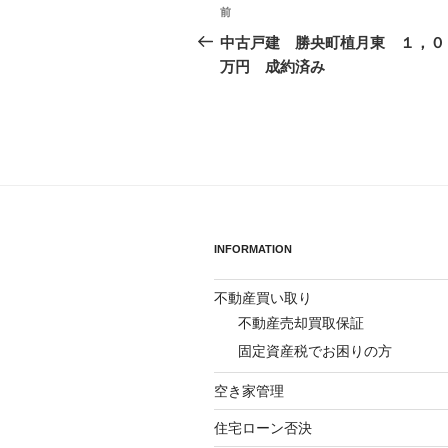
投
前
前
稿
の
中古戸建 勝央町植月東 １，０
投
万円 成約済み
ナ
稿
ビ
ゲ
ー
シ
ョ
INFORMATION
ン
不動産買い取り
不動産売却買取保証
固定資産税でお困りの方
空き家管理
住宅ローン否決