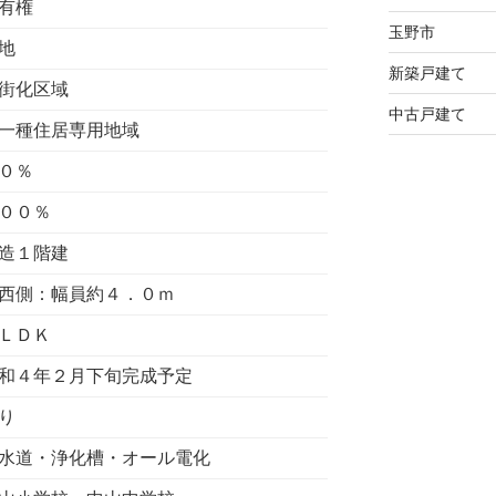
有権
玉野市
地
新築戸建て
街化区域
中古戸建て
一種住居専用地域
０％
００％
造１階建
西側：幅員約４．０ｍ
ＬＤＫ
和４年２月下旬完成予定
り
水道・浄化槽・オール電化