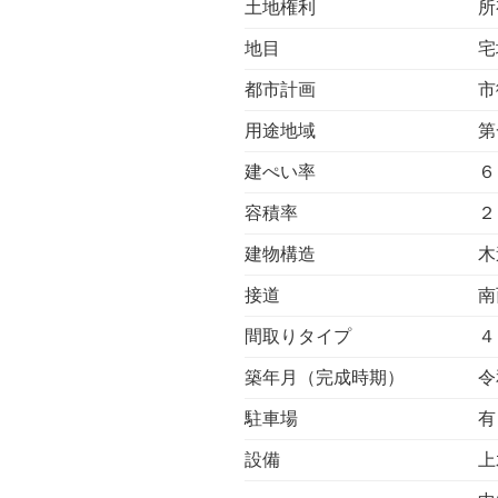
土地権利
所
地目
宅
都市計画
市
用途地域
第
建ぺい率
６
容積率
２
建物構造
木
接道
南
間取りタイプ
４
築年月（完成時期）
令
駐車場
有
設備
上