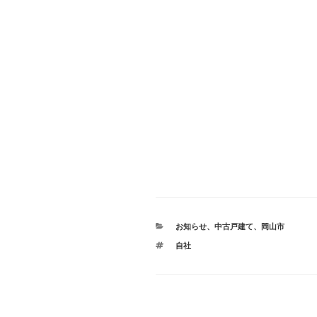
カ
お知らせ
、
中古戸建て
、
岡山市
テ
タ
自社
ゴ
グ
リ
ー