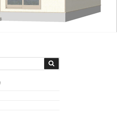
検
索
索