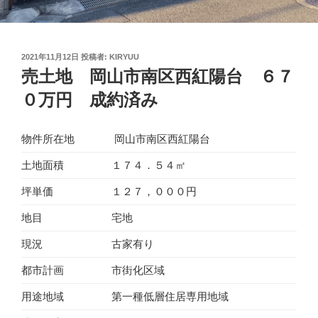
投
2021年11月12日
投稿者:
KIRYUU
稿
売土地 岡山市南区西紅陽台 ６７
日:
０万円 成約済み
物件所在地
岡山市南区西紅陽台
土地面積
１７４．５４㎡
坪単価
１２７，０００円
地目
宅地
現況
古家有り
都市計画
市街化区域
用途地域
第一種低層住居専用地域