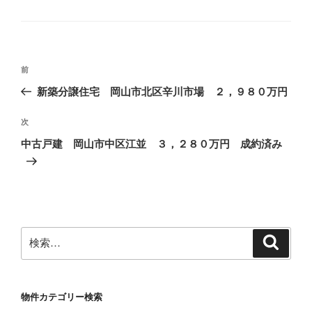
グ
リ
ー
投
前
前
稿
の
新築分譲住宅 岡山市北区辛川市場 ２，９８０万円
ナ
投
ビ
稿
次
次
ゲ
の
中古戸建 岡山市中区江並 ３，２８０万円 成約済み
投
ー
稿
シ
ョ
ン
検
検
索
索:
物件カテゴリー検索