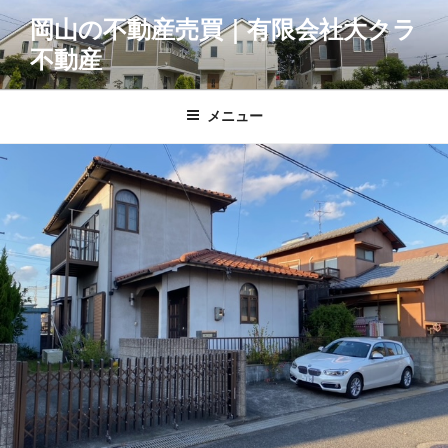
コ
岡山の不動産売買｜有限会社大クラ
ン
不動産
テ
ン
ツ
メニュー
へ
ス
キ
ッ
プ