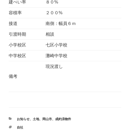
建ぺい率
８０%
容積率
２００%
接道
南側：幅員６ｍ
引渡時期
相談
小学校区
七区小学校
中学校区
灘崎中学校
現況渡し
備考
カ
お知らせ
、
土地
、
岡山市
、
成約済物件
テ
タ
自社
ゴ