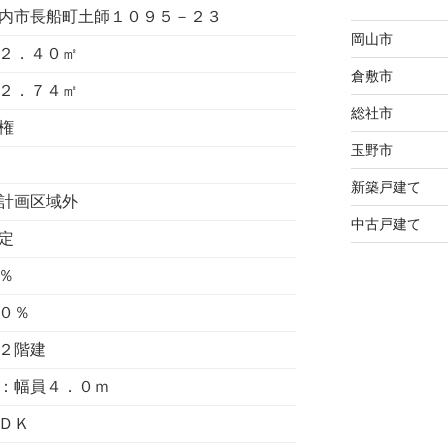
内市長船町土師１０９５－２３
岡山市
２．４０㎡
倉敷市
２．７４㎡
総社市
権
玉野市
新築戸建て
計画区域外
中古戸建て
定
％
０％
２階建
：幅員４．０ｍ
ＤＫ