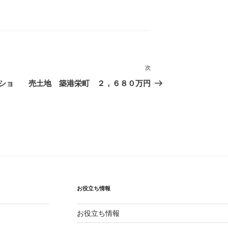
次
次
の
ショ
売土地 築港栄町 ２，６８０万円
投
稿
お役立ち情報
お役立ち情報