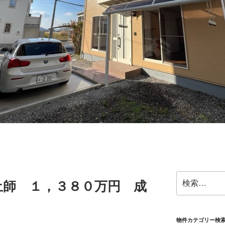
検
土師 １，３８０万円 成
索:
物件カテゴリー検