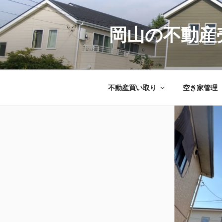
コ
ン
テ
岡山の不動産
ン
ツ
へ
ス
不動産買い取り
空き家管理
キ
ッ
プ