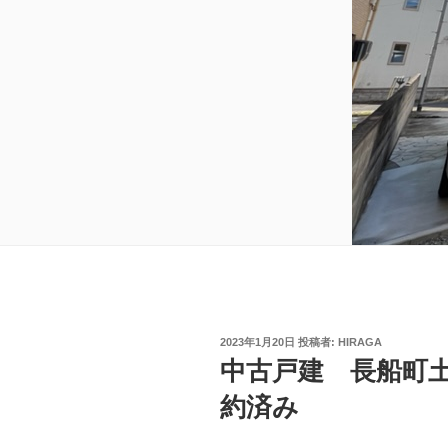
投
2023年1月20日
投稿者:
HIRAGA
稿
中古戸建 長船町
日:
約済み