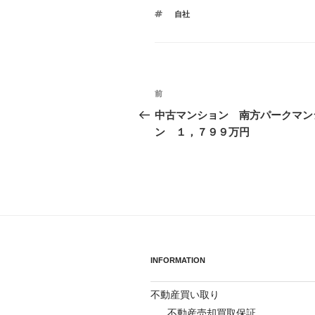
テ
タ
自社
ゴ
グ
リ
ー
投
前
前
稿
の
中古マンション 南方パークマン
投
ン １，７９９万円
ナ
稿
ビ
ゲ
ー
シ
ョ
INFORMATION
ン
不動産買い取り
不動産売却買取保証