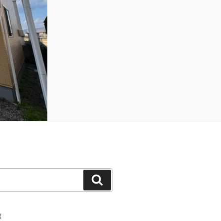
検
索
索