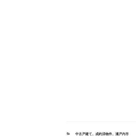
カ
中古戸建て
、
成約済物件
、
瀬戸内市