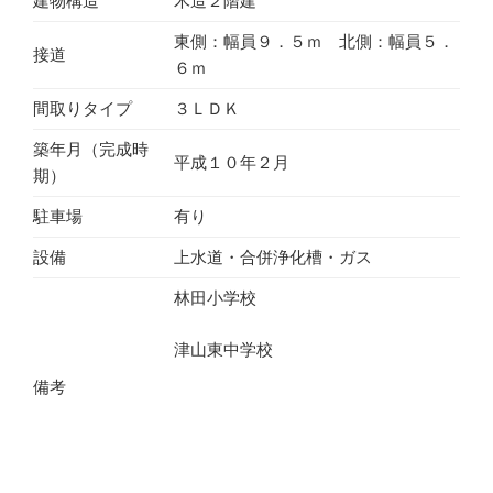
建物構造
木造２階建
東側：幅員９．５ｍ 北側：幅員５．
接道
６ｍ
間取りタイプ
３ＬＤＫ
築年月（完成時
平成１０年２月
期）
駐車場
有り
設備
上水道・合併浄化槽・ガス
林田小学校
津山東中学校
備考