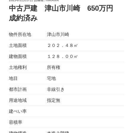
稿
中古戸建 津山市川崎 650万円
日:
成約済み
物件所在地
津山市川崎
土地面積
２０２．４８㎡
建物面積
１２８．００㎡
土地権利
所有権
地目
宅地
都市計画
非線引き
用途地域
指定無
建ぺい率
容積率