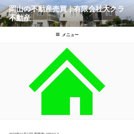
コ
岡山の不動産売買｜有限会社大クラ
ン
不動産
テ
ン
ツ
メニュー
へ
ス
キ
ッ
プ
投
2023年11月17日
投稿者:
HIRAGA