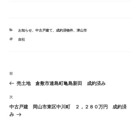
カ
お知らせ
、
中古戸建て
、
成約済物件
、
津山市
テ
タ
自社
ゴ
グ
リ
ー
投
前
前
稿
の
売土地 倉敷市連島町亀島新田 成約済み
ナ
投
ビ
稿
次
次
ゲ
の
中古戸建 岡山市東区中川町 ２，２８０万円 成約済
投
ー
み
稿
シ
ョ
ン