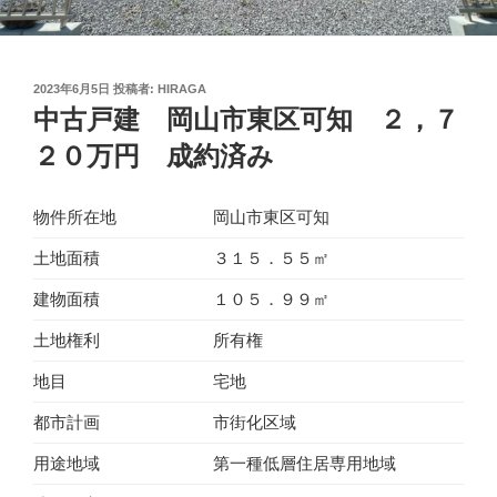
投
2023年6月5日
投稿者:
HIRAGA
稿
中古戸建 岡山市東区可知 ２，７
日:
２０万円 成約済み
物件所在地
岡山市東区可知
土地面積
３１５．５５㎡
建物面積
１０５．９９㎡
土地権利
所有権
地目
宅地
都市計画
市街化区域
用途地域
第一種低層住居専用地域