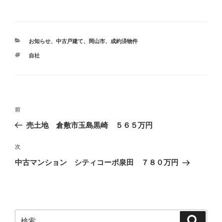
カ
お知らせ
、
中古戸建て
、
岡山市
、
成約済物件
テ
タ
自社
ゴ
グ
リ
ー
投
前
前
稿
の
売土地 倉敷市玉島黒崎 ５６５万円
ナ
投
ビ
稿
次
次
ゲ
の
中古マンション シティコーポ泉田 ７８０万円
投
ー
稿
シ
ョ
ン
検
検