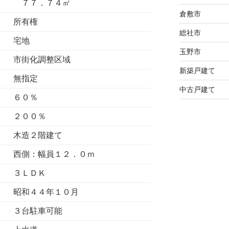
７７．７４㎡
倉敷市
所有権
総社市
宅地
玉野市
市街化調整区域
新築戸建て
無指定
中古戸建て
６０％
２００％
木造２階建て
西側：幅員１２．０ｍ
３ＬＤＫ
昭和４４年１０月
３台駐車可能