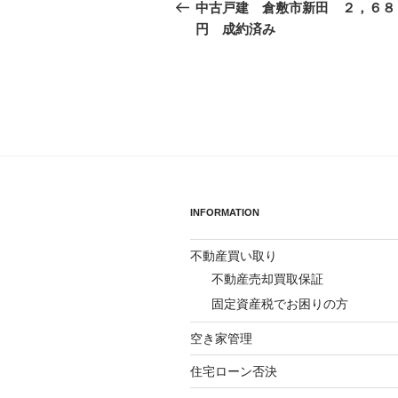
稿
の
中古戸建 倉敷市新田 ２，６８
投
円 成約済み
ナ
稿
ビ
ゲ
ー
シ
ョ
INFORMATION
ン
不動産買い取り
不動産売却買取保証
固定資産税でお困りの方
空き家管理
住宅ローン否決