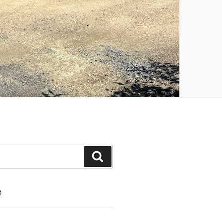
検
索
索