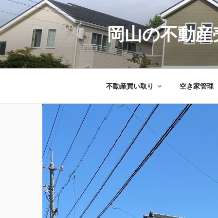
コ
ン
テ
岡山の不動産
ン
ツ
へ
ス
不動産買い取り
空き家管理
キ
ッ
プ