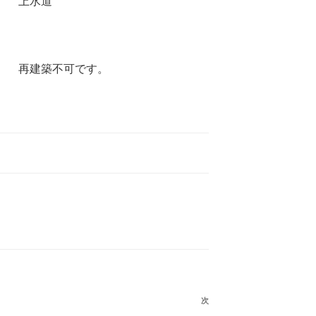
上水道
再建築不可です。
次
次