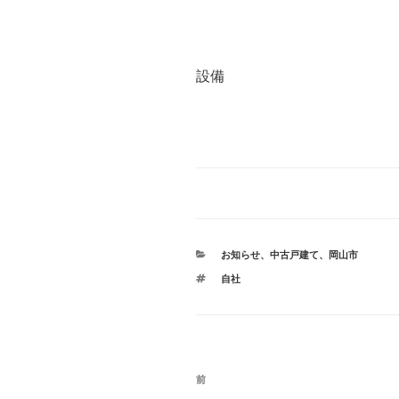
設備
カ
お知らせ
、
中古戸建て
、
岡山市
テ
タ
自社
ゴ
グ
リ
ー
投
前
前