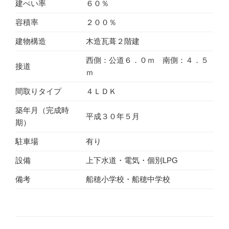
建ぺい率
６０％
容積率
２００％
建物構造
木造瓦葺２階建
西側：公道６．０ｍ 南側：４．５
接道
ｍ
間取りタイプ
４ＬＤＫ
築年月（完成時
平成３０年５月
期）
駐車場
有り
設備
上下水道・電気・個別LPG
備考
船穂小学校・船穂中学校