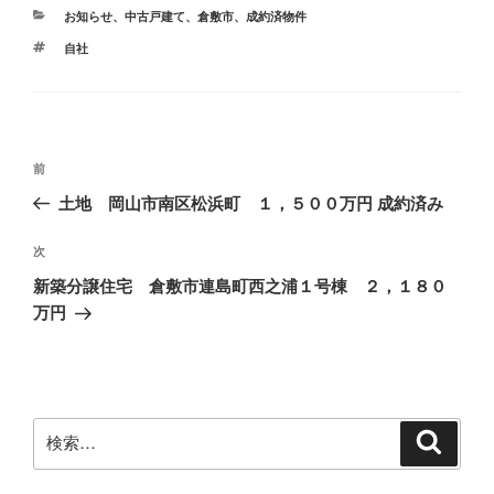
カ
お知らせ
、
中古戸建て
、
倉敷市
、
成約済物件
テ
タ
自社
ゴ
グ
リ
ー
投
前
前
稿
の
土地 岡山市南区松浜町 １，５００万円 成約済み
ナ
投
ビ
稿
次
次
ゲ
の
新築分譲住宅 倉敷市連島町西之浦１号棟 ２，１８０
投
ー
万円
稿
シ
ョ
ン
検
検
索
索: