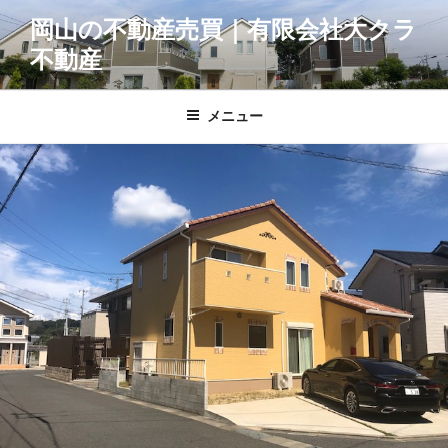
コ
岡山の不動産売買｜有限会社大クラ
ン
不動産
テ
ン
ツ
メニュー
へ
ス
キ
ッ
プ