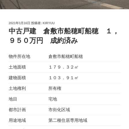
投
2021年3月16日
投稿者:
KIRYUU
稿
中古戸建 倉敷市船穂町船穂 １，
日:
９５０万円 成約済み
物件所在地
倉敷市船穂町船穂
土地面積
１７９．３２㎡
建物面積
１０３．９１㎡
土地権利
所有権
地目
宅地
都市計画
市街化区域
用途地域
第二種住居専用地域