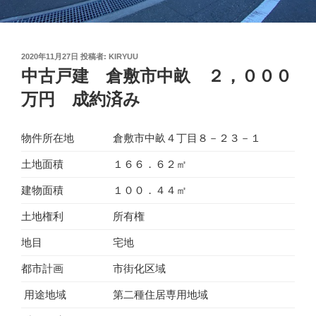
投
2020年11月27日
投稿者:
KIRYUU
稿
中古戸建 倉敷市中畝 ２，０００
日:
万円 成約済み
物件所在地
倉敷市中畝４丁目８－２３－１
土地面積
１６６．６２㎡
建物面積
１００．４４㎡
土地権利
所有権
地目
宅地
都市計画
市街化区域
用途地域
第二種住居専用地域