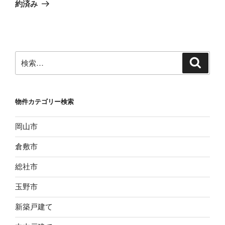
投
シ
約済み
稿
ョ
ン
検
検
索
索:
物件カテゴリー検索
岡山市
倉敷市
総社市
玉野市
新築戸建て