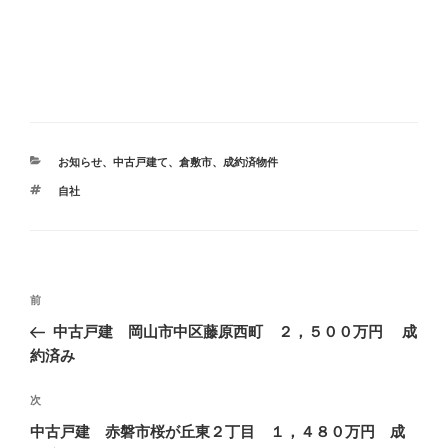
カ
お知らせ
、
中古戸建て
、
倉敷市
、
成約済物件
テ
タ
自社
ゴ
グ
リ
ー
投
前
前
稿
の
中古戸建 岡山市中区藤原西町 ２，５００万円 成
ナ
投
約済み
ビ
稿
ゲ
次
次
の
ー
中古戸建 赤磐市桜が丘東２丁目 １，４８０万円 成