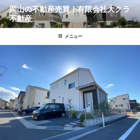
コ
岡山の不動産売買｜有限会社大クラ
ン
不動産
テ
ン
ツ
メニュー
へ
ス
キ
ッ
プ