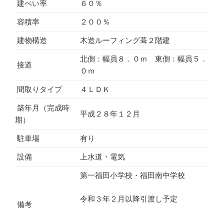
建ぺい率
６０％
容積率
２００％
建物構造
木造ルーフィング葺２階建
北側：幅員８．０ｍ 東側：幅員５．
接道
０ｍ
間取りタイプ
４ＬＤＫ
築年月（完成時
平成２８年１２月
期）
駐車場
有り
設備
上水道・電気
第一福田小学校・福田南中学校
令和３年２月以降引渡し予定
備考