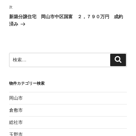
ビ
稿
次
次
ゲ
の
新築分譲住宅 岡山市中区国富 ２，７９０万円 成約
投
ー
済み
稿
シ
ョ
ン
検
検
索
索:
物件カテゴリー検索
岡山市
倉敷市
総社市
玉野市