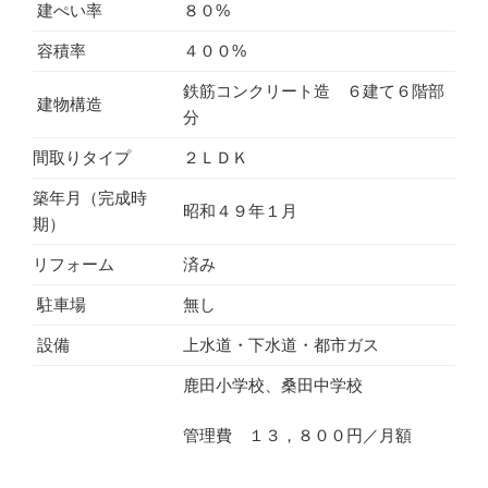
建ぺい率
８０%
容積率
４００%
鉄筋コンクリート造 ６建て６階部
建物構造
分
間取りタイプ
２ＬＤＫ
築年月（完成時
昭和４９年１月
期）
リフォーム
済み
駐車場
無し
設備
上水道・下水道・都市ガス
鹿田小学校、桑田中学校
管理費 １３，８００円／月額