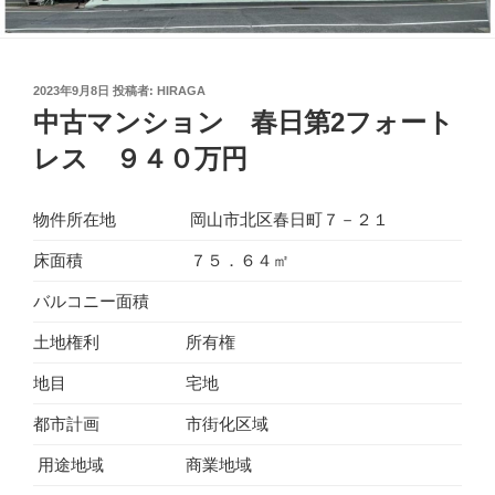
投
2023年9月8日
投稿者:
HIRAGA
稿
中古マンション 春日第2フォート
日:
レス ９４０万円
物件所在地
岡山市北区春日町７－２１
床面積
７５．６４㎡
バルコニー面積
土地権利
所有権
地目
宅地
都市計画
市街化区域
用途地域
商業地域