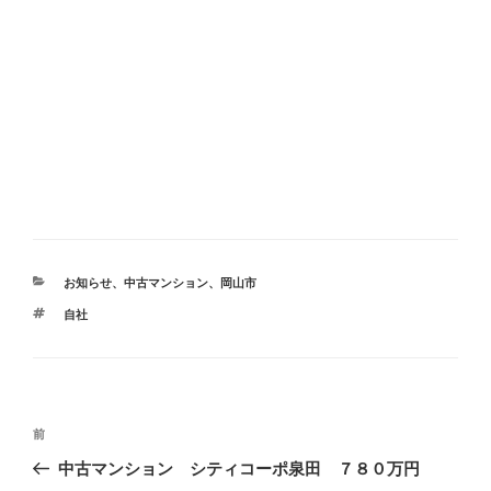
カ
お知らせ
、
中古マンション
、
岡山市
テ
タ
自社
ゴ
グ
リ
ー
投
前
前
稿
の
中古マンション シティコーポ泉田 ７８０万円
ナ
投