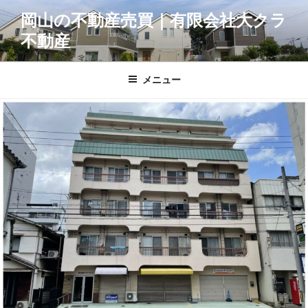
コ
岡山の不動産売買｜有限会社大クラ
ン
不動産
テ
ン
ツ
メニュー
へ
ス
キ
ッ
プ